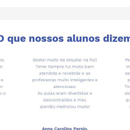
O que nossos alunos dize
me,
Gostei muito de estudar na Full
Pe
do
Time! Sempre fui muito bem
i
atendida e recebida e as
se
 e
professoras muito inteligentes e
p
em
atenciosas.
Ti
o o
As aulas eram divertidas e
el
descontraídas e meu
q
alemão melhorou muito!
Anna Carolina Persio,