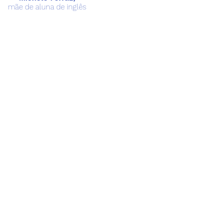
mãe de aluna de inglês
Endereço
aju, 73 - Centro
o Hamburgo/RS