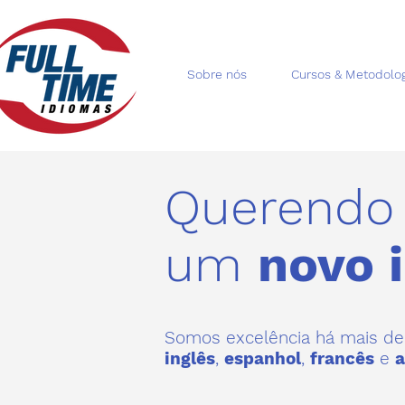
Sobre nós
Cursos & Metodolog
Querendo
um
novo 
Somos excelência há mais de
inglês
,
espanhol
,
francês
e
a