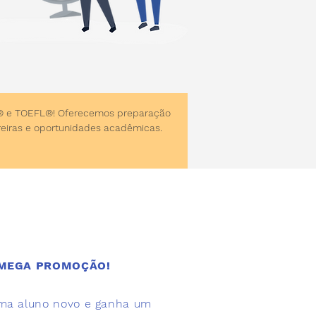
C® e TOEFL®! Oferecemos preparação 
rreiras e oportunidades acadêmicas.
MEGA PROMOÇÃO!
ma aluno novo e ganha um