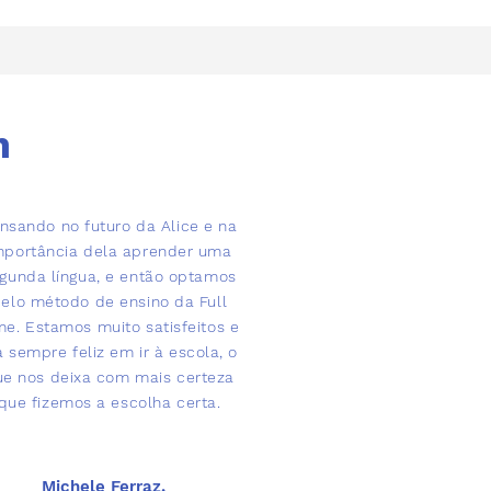
m
nsando no futuro da Alice e na
mportância dela aprender uma
gunda língua, e então optamos
elo método de ensino da Full
me. Estamos muito satisfeitos e
a sempre feliz em ir à escola, o
ue nos deixa com mais certeza
que fizemos a escolha certa.
Michele Ferraz,